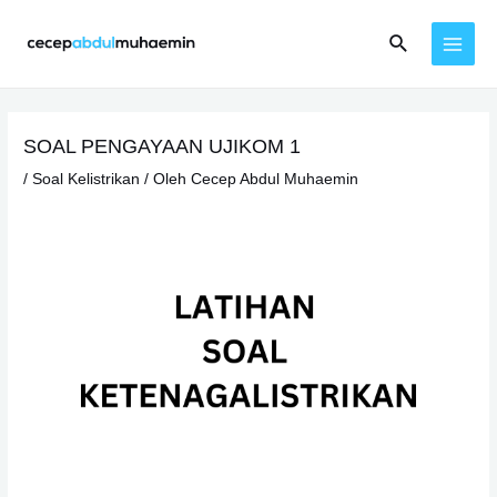
Lewati
Cari
ke
MAI
konten
MEN
SOAL PENGAYAAN UJIKOM 1
/
Soal Kelistrikan
/ Oleh
Cecep Abdul Muhaemin