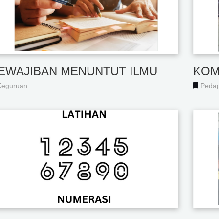
EWAJIBAN MENUNTUT ILMU
KOM
Keguruan
Pedag