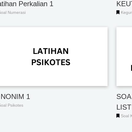
tihan Perkalian 1
KEU
Soal Numerasi
Kegu
INONIM 1
SOA
Soal Psikotes
LIST
Soal K