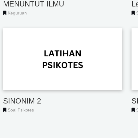
MENUNTUT ILMU
La
Keguruan
SINONIM 2
S
Soal Psikotes