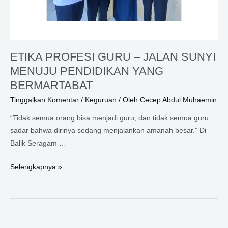
ETIKA PROFESI GURU – JALAN SUNYI
MENUJU PENDIDIKAN YANG
BERMARTABAT
Tinggalkan Komentar
/
Keguruan
/ Oleh
Cecep Abdul Muhaemin
“Tidak semua orang bisa menjadi guru, dan tidak semua guru
sadar bahwa dirinya sedang menjalankan amanah besar.” Di
Balik Seragam …
ETIKA
Selengkapnya »
PROFESI
GURU
–
JALAN