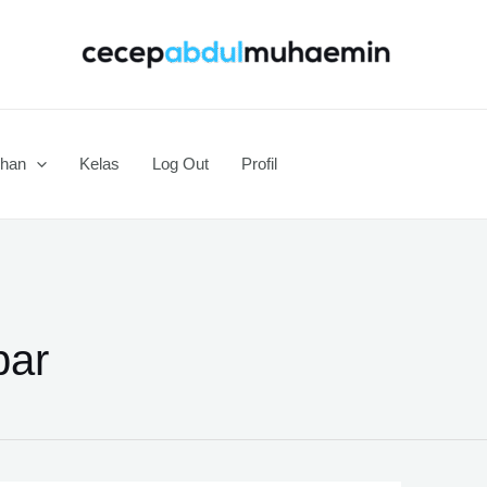
ihan
Kelas
Log Out
Profil
bar