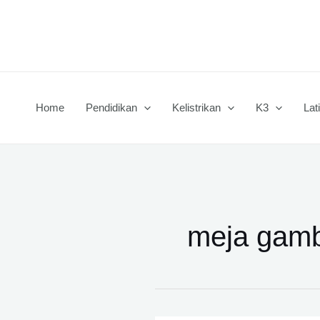
Lewati
ke
konten
Home
Pendidikan
Kelistrikan
K3
Lat
meja gam