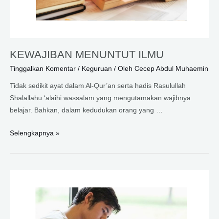
KEWAJIBAN MENUNTUT ILMU
Tinggalkan Komentar
/
Keguruan
/ Oleh
Cecep Abdul Muhaemin
Tidak sedikit ayat dalam Al-Qur’an serta hadis Rasulullah
Shalallahu ‘alaihi wassalam yang mengutamakan wajibnya
belajar. Bahkan, dalam kedudukan orang yang …
KEWAJIBAN
Selengkapnya »
MENUNTUT
ILMU