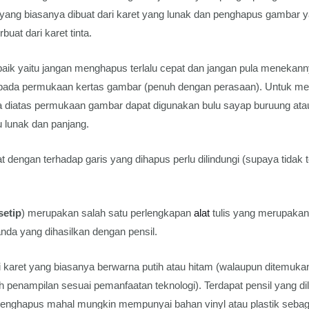
ang biasanya dibuat dari karet yang lunak dan penghapus gambar y
uat dari karet tinta.
ik yaitu jangan menghapus terlalu cepat dan jangan pula menekanny
ada permukaan kertas gambar (penuh dengan perasaan). Untuk men
da diatas permukaan gambar dapat digunakan bulu sayap buruung at
u lunak dan panjang.
 dengan terhadap garis yang dihapus perlu dilindungi (supaya tidak
setip
) merupakan salah satu perlengkapan
alat
tulis yang merupakan
da yang dihasilkan dengan pensil.
 karet yang biasanya berwarna putih atau hitam (walaupun ditemukan
penampilan sesuai pemanfaatan teknologi). Terdapat pensil yang di
Penghapus mahal mungkin mempunyai bahan vinyl atau plastik seba