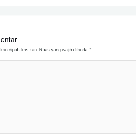
entar
kan dipublikasikan.
Ruas yang wajib ditandai
*