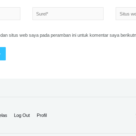
Surel*
Situs
web
dan situs web saya pada peramban ini untuk komentar saya berikut
elas
Log Out
Profil