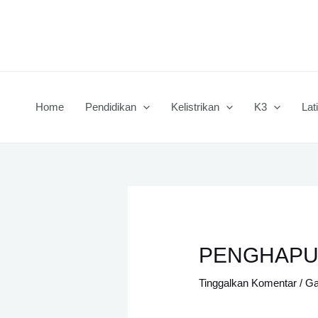
Lewati
ke
konten
Home
Pendidikan
Kelistrikan
K3
Lat
PENGHAP
Tinggalkan Komentar
/
Ga