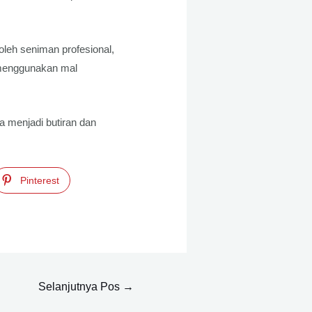
leh seniman profesional,
 menggunakan mal
a menjadi butiran dan
Pinterest
Selanjutnya Pos
→