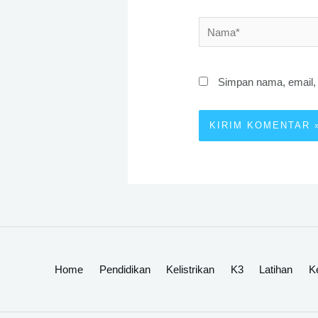
Nama*
Simpan nama, email, 
Home
Pendidikan
Kelistrikan
K3
Latihan
K