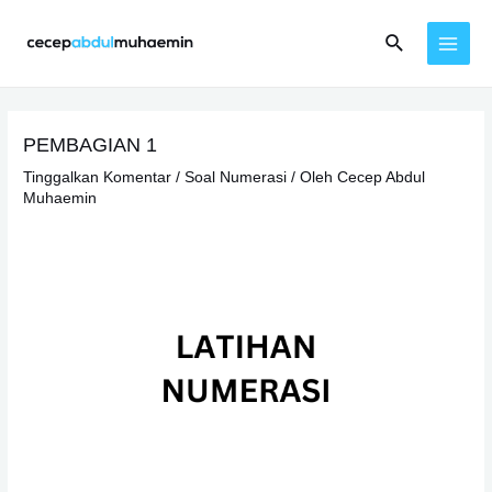
Lewati
Cari
ke
MAI
konten
MEN
PEMBAGIAN 1
Tinggalkan Komentar
/
Soal Numerasi
/ Oleh
Cecep Abdul
Muhaemin