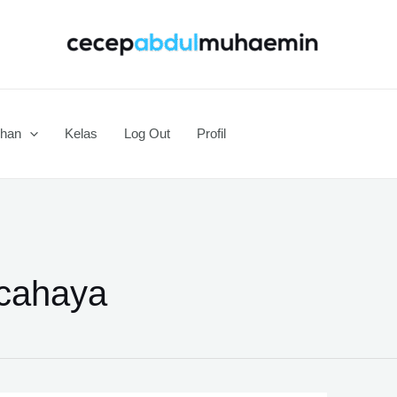
ihan
Kelas
Log Out
Profil
 cahaya