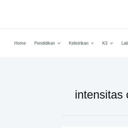
Lewati
ke
konten
Home
Pendidikan
Kelistrikan
K3
Lat
intensitas