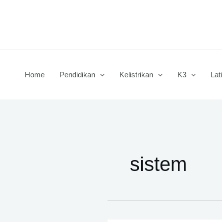
Lewati
ke
konten
Home
Pendidikan
Kelistrikan
K3
Lat
sistem