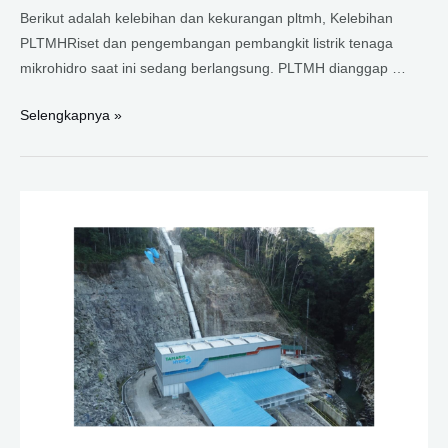
Berikut adalah kelebihan dan kekurangan pltmh, Kelebihan
PLTMHRiset dan pengembangan pembangkit listrik tenaga
mikrohidro saat ini sedang berlangsung. PLTMH dianggap …
KELEBIHAN
Selengkapnya »
DAN
KEKURANGAN
PLTMH