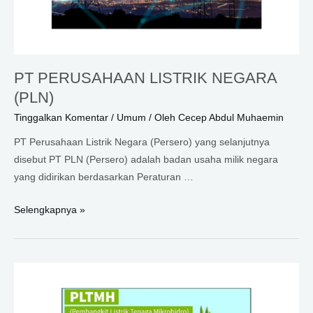
PT PERUSAHAAN LISTRIK NEGARA
(PLN)
Tinggalkan Komentar
/
Umum
/ Oleh
Cecep Abdul Muhaemin
PT Perusahaan Listrik Negara (Persero) yang selanjutnya
disebut PT PLN (Persero) adalah badan usaha milik negara
yang didirikan berdasarkan Peraturan …
PT
Selengkapnya »
PERUSAHAAN
LISTRIK
NEGARA
(PLN)